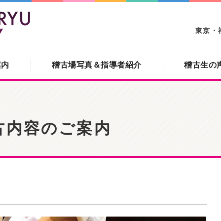
新陰流協会｜東京・神奈川
東京・
案内
稽古場写真＆指導者紹介
稽古生の
古内容のご案内
）