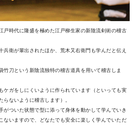
江戸時代に隆盛を極めた江戸柳生家の新陰流剣術の稽古
十兵衛が輩出されたほか、荒木又右衛門も学んだと伝え
袋竹刀という新陰流独特の稽古道具を用いて稽古しま
もケガをしにくいように作られています（といっても実
たらないように稽古します）。
手がついた状態で型に添って身体を動かして学んでいき
こないますので、どなたでも安全に楽しく学んでいただ