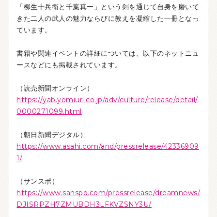
「柳生十兵衛と千葉真一」という剣を通じて自身を磨いて
きた二人の武人の魅力ならびに教えを凝縮した一冊となっ
ています。
書籍や関連イベントの詳細については、以下のネットニュ
ースなどにも掲載されています。
（読売新聞オンライン）
https://yab.yomiuri.co.jp/adv/culture/release/detail/
0000271099.html
（朝日新聞デジタル）
https://www.asahi.com/and/pressrelease/42336909
1/
（サンスポ）
https://www.sanspo.com/pressrelease/dreamnews/
DJISRPZH7ZMUBDH3LFKVZSNY3U/