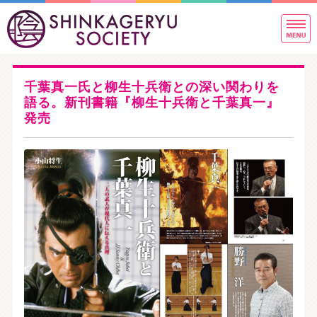
新
東
ホーム
千葉真一氏と柳生十兵衛との深い関わりを
稽古内容のご案内
語る。新刊書籍『柳生十兵衛と千葉真一』
発売
稽古場写真＆指導者紹介
稽古生の声とQ&A
お問い合わせ