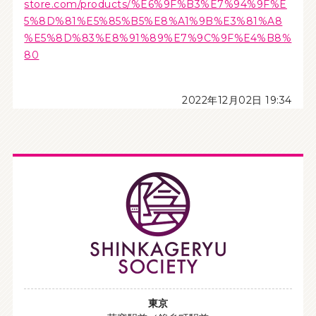
store.com/products/%E6%9F%B3%E7%94%9F%E
5%8D%81%E5%85%B5%E8%A1%9B%E3%81%A8
%E5%8D%83%E8%91%89%E7%9C%9F%E4%B8%
80
2022年12月02日 19:34
東京