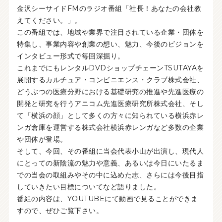
金沢シーサイドFMのラジオ番組「社長！あなたの会社教
えてください。」。
この番組では、地域や業界で注目されている企業・団体を
特集し、事業内容や創業の想い、魅力、今後のビジョンを
インタビュー形式で毎回深掘り。
これまでにもレンタルDVDショップチェーンTSUTAYAを
展開するカルチュア・コンビニエンス・クラブ株式会社、
どうぶつの医療分野における基礎研究の推進や先進医療の
開発と研究を行うアニコム先進医療研究所株式会社、そし
て「横浜の顔」として多くの方々に知られている横浜赤レ
ンガ倉庫を運営する株式会社横浜赤レンガなど多数の企業
や団体が登場。
そして、今回、その番組に当会代表小山が出演し、現代人
にとっての新陰流の魅力や意義、あるいは今日にいたるま
での当会の取組みやその中に込めた志、さらには今後目指
していきたい目標についてなど語りました。
番組の内容は、YOUTUBEにて動画で見ることができま
すので、ぜひご覧下さい。