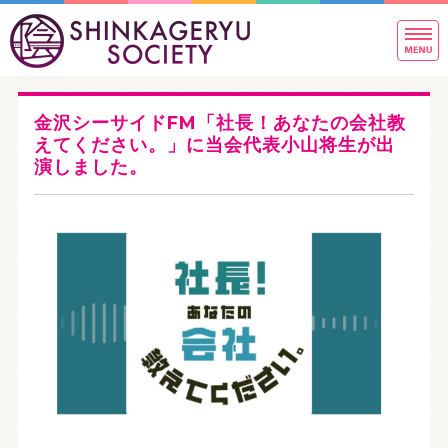
新
東
ホーム
金沢シーサイドFM「社長！あなたの会社教
稽古内容のご案内
えてください。」に当会代表小山将生が出
演しました。
稽古場写真＆指導者紹介
稽古生の声とQ&A
お問い合わせ