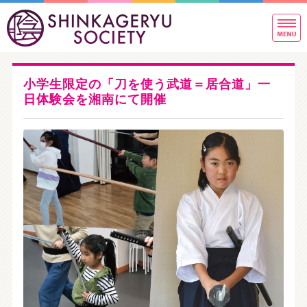
新
東
ホーム
小学生限定の「刀を使う武道＝居合道」一
稽古内容のご案内
日体験会を湘南にて開催
稽古場写真＆指導者紹介
稽古生の声とQ&A
お問い合わせ