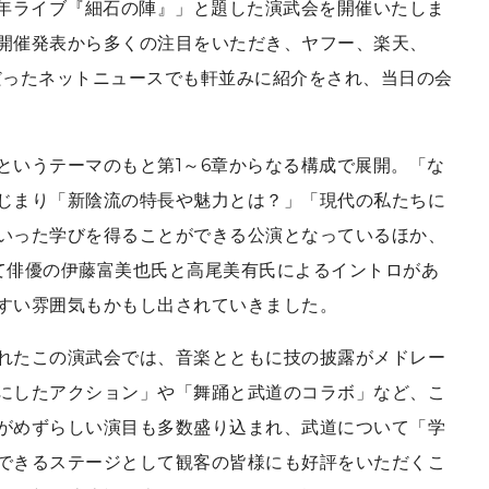
周年ライブ『細石の陣』」と題した演武会を開催いたしま
開催発表から多くの注目をいただき、ヤフー、楽天、
だったネットニュースでも軒並みに紹介をされ、当日の会
というテーマのもと第1～6章からなる構成で展開。「な
じまり「新陰流の特長や魅力とは？」「現代の私たちに
いった学びを得ることができる公演となっているほか、
て俳優の伊藤富美也氏と高尾美有氏によるイントロがあ
すい雰囲気もかもし出されていきました。
れたこの演武会では、音楽とともに技の披露がメドレー
にしたアクション」や「舞踊と武道のコラボ」など、こ
がめずらしい演目も多数盛り込まれ、武道について「学
できるステージとして観客の皆様にも好評をいただくこ