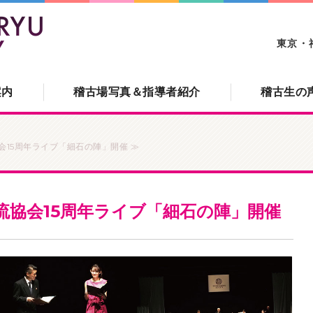
新陰流協会｜東京・神奈川
東京・
案内
稽古場写真＆指導者紹介
稽古生の
会15周年ライブ「細石の陣」開催 ≫
流協会15周年ライブ「細石の陣」開催