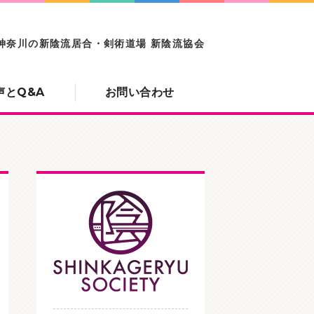
の新陰流居合・剣術道場
神奈川の新陰流居合・剣術道場 新陰流協会
声とQ&A
お問い合わせ